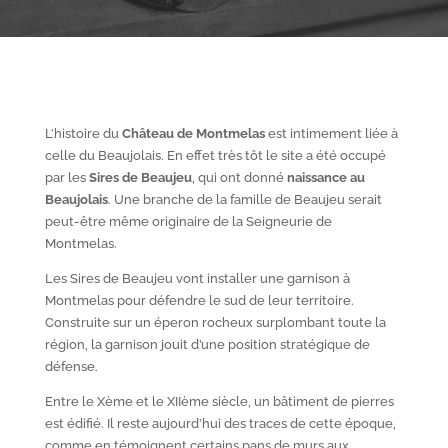
L’histoire du
Château de Montmelas
est intimement liée à
celle du Beaujolais. En effet très tôt le site a été occupé
par les
S
ires de Beaujeu
, qui ont donné
naissance au
Beaujolais
. Une branche de la famille de Beaujeu serait
peut-être même originaire de la Seigneurie de
Montmelas.
Les Sires de Beaujeu vont installer une garnison à
Montmelas pour défendre le sud de leur territoire.
Construite sur un éperon rocheux surplombant toute la
région, la garnison jouit d’une position stratégique de
défense.
Entre le X
ème
et le XII
ème
siècle, un bâtiment de pierres
est édifié. Il reste aujourd’hui des traces de cette époque,
comme en témoignent certains pans de murs aux