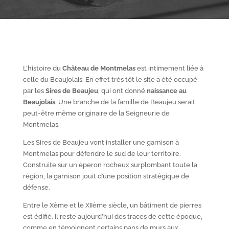
L’histoire du
Château de Montmelas
est intimement liée à
celle du Beaujolais. En effet très tôt le site a été occupé
par les
S
ires de Beaujeu
, qui ont donné
naissance au
Beaujolais
. Une branche de la famille de Beaujeu serait
peut-être même originaire de la Seigneurie de
Montmelas.
Les Sires de Beaujeu vont installer une garnison à
Montmelas pour défendre le sud de leur territoire.
Construite sur un éperon rocheux surplombant toute la
région, la garnison jouit d’une position stratégique de
défense.
Entre le X
ème
et le XII
ème
siècle, un bâtiment de pierres
est édifié. Il reste aujourd’hui des traces de cette époque,
comme en témoignent certains pans de murs aux