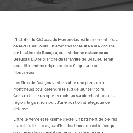
L’histoire du
Château de Montmelas
est intimement liée à
celle du Beaujolais. En effet très tôt le site a été occupé
par les
S
ires de Beaujeu
, qui ont donné
naissance au
Beaujolais
. Une branche de la famille de Beaujeu serait
peut-être même originaire de la Seigneurie de
Montmelas.
Les Sires de Beaujeu vont installer une garnison à
Montmelas pour défendre le sud de leur territoire.
Construite sur un éperon rocheux surplombant toute la
région, la garnison jouit d’une position stratégique de
défense.
Entre le X
ème
et le XII
ème
siècle, un bâtiment de pierres
est édifié. Il reste aujourd’hui des traces de cette époque,
comme en témoignent certains pans de murs aux