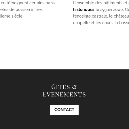
 en témoignent certains pans
L’ensemble des bâtiments et de
êtes de poisson », très
historiques
le 29 juin 2000. Ce
II
ème
siècle.
l’enceinte castrale, le châtea
chapelle et les cours, la bas
Gites &
Evenements
CONTACT