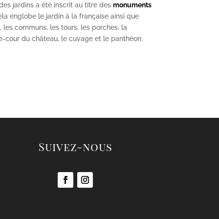
s jardins a été inscrit au titre des
monuments
la englobe le jardin à la française ainsi que
u, les communs, les tours, les porches, la
se-cour du château, le cuvage et le panthéon.
Suivez-nous