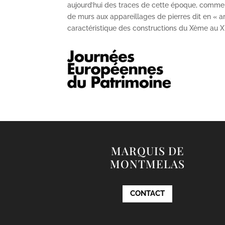
aujourd’hui des traces de cette époque, comme
de murs aux appareillages de pierres dit en « ar
caractéristique des constructions du X
ème
au X
MARQUIS DE
MONTMELAS
CONTACT