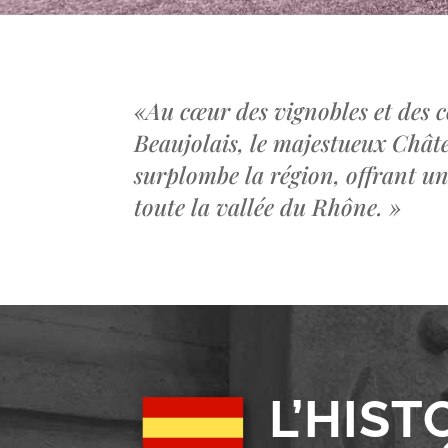
«
Au cœur des vignobles et des c
Beaujolais, le majestueux Châ
surplombe la région, offrant u
toute la vallée du Rhône.
»
L’HIST