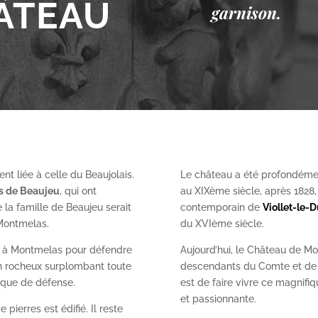
ÂTEAU
garnison.
nt liée à celle du Beaujolais.
Le château a été profondéme
es de Beaujeu
, qui ont
au XIX
ème
siècle, après 1828
 la famille de Beaujeu serait
contemporain de
Viollet-le-
 Montmelas.
du XVI
ème
siècle.
on à Montmelas pour défendre
Aujourd’hui, le Château de Mo
ron rocheux surplombant toute
descendants du Comte et de l
gique de défense.
est de faire vivre ce magnifiq
et passionnante.
 pierres est édifié. Il reste