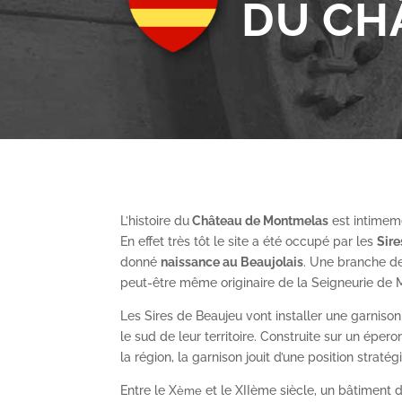
DU CH
L’histoire du
Château de Montmelas
est intimeme
En effet très tôt le site a été occupé par les
S
ir
donné
naissance au Beaujolais
. Une branche de
peut-être même originaire de la Seigneurie de
Les Sires de Beaujeu vont installer une garnis
le sud de leur territoire. Construite sur un épe
la région, la garnison jouit d’une position straté
Entre le X
et le XII
ème
siècle, un bâtiment de
ème