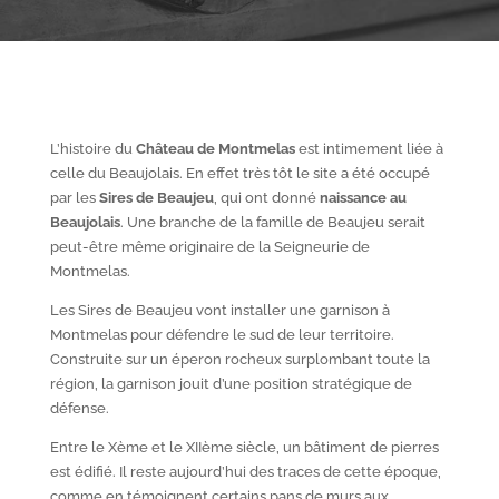
L’histoire du
Château de Montmelas
est intimement liée à
celle du Beaujolais. En effet très tôt le site a été occupé
par les
S
ires de Beaujeu
, qui ont donné
naissance au
Beaujolais
. Une branche de la famille de Beaujeu serait
peut-être même originaire de la Seigneurie de
Montmelas.
Les Sires de Beaujeu vont installer une garnison à
Montmelas pour défendre le sud de leur territoire.
Construite sur un éperon rocheux surplombant toute la
région, la garnison jouit d’une position stratégique de
défense.
Entre le X
ème
et le XII
ème
siècle, un bâtiment de pierres
est édifié. Il reste aujourd’hui des traces de cette époque,
comme en témoignent certains pans de murs aux