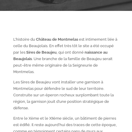
L’histoire du
Château de Montmelas
est intimement liée à
celle du Beaujolais. En effet très tôt le site a été occupé
par les
S
ires de Beaujeu
, qui ont donné
naissance au
Beaujolais
. Une branche de la famille de Beaujeu serait
peut-être même originaire de la Seigneurie de
Montmelas.
Les Sires de Beaujeu vont installer une garnison à
Montmelas pour défendre le sud de leur territoire.
Construite sur un éperon rocheux surplombant toute la
région, la garnison jouit d’une position stratégique de
défense.
Entre le X
ème
et le XII
ème
siècle, un bâtiment de pierres
est édifié. Il reste aujourd’hui des traces de cette époque,
comme en témoignent certains pans de murs aux