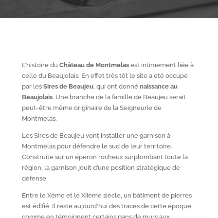
L’histoire du
Château de Montmelas
est intimement liée à
celle du Beaujolais. En effet très tôt le site a été occupé
par les
S
ires de Beaujeu
, qui ont donné
naissance au
Beaujolais
. Une branche de la famille de Beaujeu serait
peut-être même originaire de la Seigneurie de
Montmelas.
Les Sires de Beaujeu vont installer une garnison à
Montmelas pour défendre le sud de leur territoire.
Construite sur un éperon rocheux surplombant toute la
région, la garnison jouit d’une position stratégique de
défense.
Entre le X
ème
et le XII
ème
siècle, un bâtiment de pierres
est édifié. Il reste aujourd’hui des traces de cette époque,
comme en témoignent certains pans de murs aux