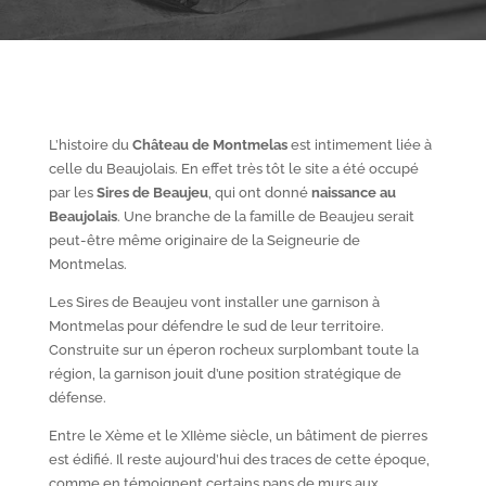
L’histoire du
Château de Montmelas
est intimement liée à
celle du Beaujolais. En effet très tôt le site a été occupé
par les
S
ires de Beaujeu
, qui ont donné
naissance au
Beaujolais
. Une branche de la famille de Beaujeu serait
peut-être même originaire de la Seigneurie de
Montmelas.
Les Sires de Beaujeu vont installer une garnison à
Montmelas pour défendre le sud de leur territoire.
Construite sur un éperon rocheux surplombant toute la
région, la garnison jouit d’une position stratégique de
défense.
Entre le X
ème
et le XII
ème
siècle, un bâtiment de pierres
est édifié. Il reste aujourd’hui des traces de cette époque,
comme en témoignent certains pans de murs aux