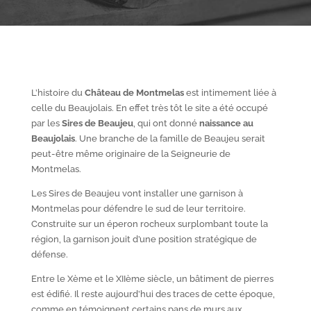
L’histoire du
Château de Montmelas
est intimement liée à
celle du Beaujolais. En effet très tôt le site a été occupé
par les
S
ires de Beaujeu
, qui ont donné
naissance au
Beaujolais
. Une branche de la famille de Beaujeu serait
peut-être même originaire de la Seigneurie de
Montmelas.
Les Sires de Beaujeu vont installer une garnison à
Montmelas pour défendre le sud de leur territoire.
Construite sur un éperon rocheux surplombant toute la
région, la garnison jouit d’une position stratégique de
défense.
Entre le X
ème
et le XII
ème
siècle, un bâtiment de pierres
est édifié. Il reste aujourd’hui des traces de cette époque,
comme en témoignent certains pans de murs aux