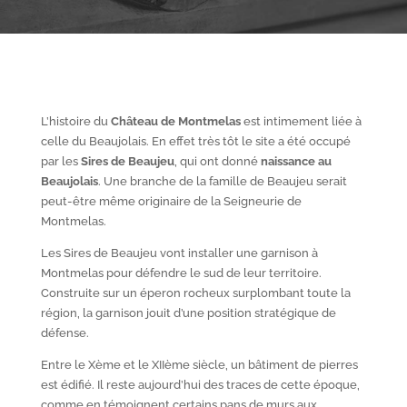
L’histoire du
Château de Montmelas
est intimement liée à
celle du Beaujolais. En effet très tôt le site a été occupé
par les
S
ires de Beaujeu
, qui ont donné
naissance au
Beaujolais
. Une branche de la famille de Beaujeu serait
peut-être même originaire de la Seigneurie de
Montmelas.
Les Sires de Beaujeu vont installer une garnison à
Montmelas pour défendre le sud de leur territoire.
Construite sur un éperon rocheux surplombant toute la
région, la garnison jouit d’une position stratégique de
défense.
Entre le X
ème
et le XII
ème
siècle, un bâtiment de pierres
est édifié. Il reste aujourd’hui des traces de cette époque,
comme en témoignent certains pans de murs aux