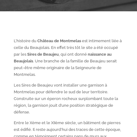
L’histoire du
Château de Montmelas
est intimement liée à
celle du Beaujolais. En effet très tôt le site a été occupé
par les
S
ires de Beaujeu
, qui ont donné
naissance au
Beaujolais
. Une branche de la famille de Beaujeu serait
peut-être même originaire de la Seigneurie de
Montmelas.
Les Sires de Beaujeu vont installer une garnison à
Montmelas pour défendre le sud de leur territoire.
Construite sur un éperon rocheux surplombant toute la
région, la garnison jouit d’une position stratégique de
défense.
Entre le X
ème
et le XII
ème
siècle, un bâtiment de pierres
est édifié. Il reste aujourd’hui des traces de cette époque,
comme en témoignent certains pans de murs aux