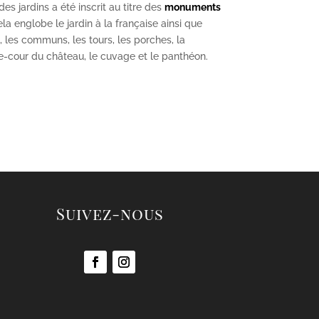
s jardins a été inscrit au titre des
monuments
la englobe le jardin à la française ainsi que
u, les communs, les tours, les porches, la
se-cour du château, le cuvage et le panthéon.
Suivez-nous