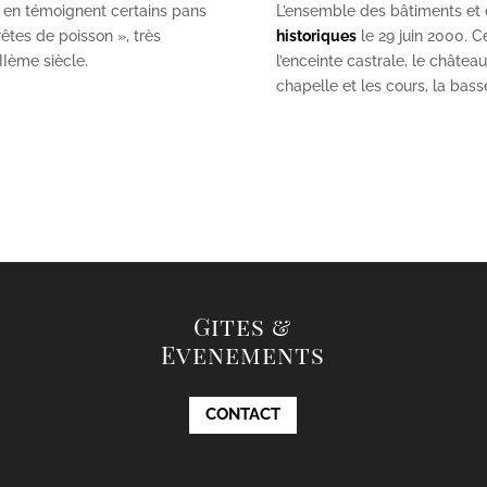
 en témoignent certains pans
L’ensemble des bâtiments et de
êtes de poisson », très
historiques
le 29 juin 2000. Ce
II
ème
siècle.
l’enceinte castrale, le châtea
chapelle et les cours, la bas
Gites &
Evenements
CONTACT