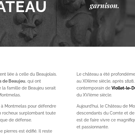
ÂTEAU
garnison.
nt liée à celle du Beaujolais.
Le château a été profondéme
es de Beaujeu
, qui ont
au XIX
ème
siècle, après 1828
 la famille de Beaujeu serait
contemporain de
Viollet-le-
 Montmelas.
du XVI
ème
siècle.
on à Montmelas pour défendre
Aujourd’hui, le Château de Mo
ron rocheux surplombant toute
descendants du Comte et de l
gique de défense.
est de faire vivre ce magnifiq
et passionnante.
 pierres est édifié. Il reste