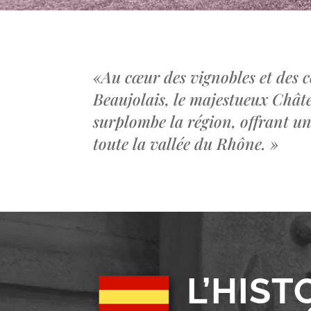
«
Au cœur des vignobles et des c
Beaujolais, le majestueux Châ
surplombe la région, offrant u
toute la vallée du Rhône.
»
L’HIST