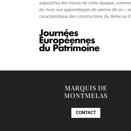
aujourd’hui des traces de cette époque, comme
de murs aux appareillages de pierres dit en « ar
caractéristique des constructions du X
ème
au X
MARQUIS DE
MONTMELAS
CONTACT