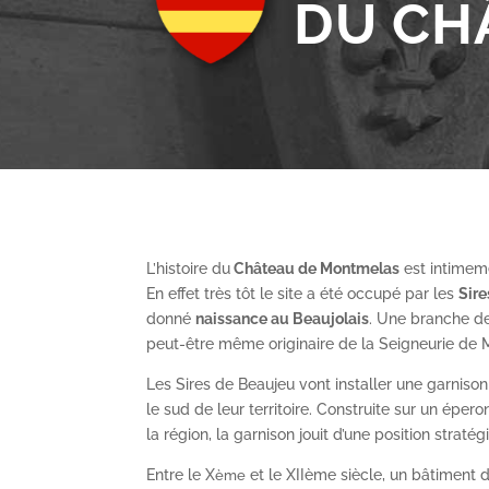
DU CH
L’histoire du
Château de Montmelas
est intimeme
En effet très tôt le site a été occupé par les
S
ir
donné
naissance au Beaujolais
. Une branche de
peut-être même originaire de la Seigneurie de
Les Sires de Beaujeu vont installer une garnis
le sud de leur territoire. Construite sur un épe
la région, la garnison jouit d’une position straté
Entre le X
et le XII
ème
siècle, un bâtiment de
ème