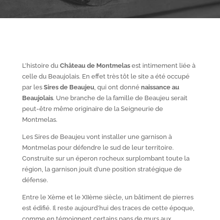
L’histoire du
Château de Montmelas
est intimement liée à
celle du Beaujolais. En effet très tôt le site a été occupé
par les
S
ires de Beaujeu
, qui ont donné
naissance au
Beaujolais
. Une branche de la famille de Beaujeu serait
peut-être même originaire de la Seigneurie de
Montmelas.
Les Sires de Beaujeu vont installer une garnison à
Montmelas pour défendre le sud de leur territoire.
Construite sur un éperon rocheux surplombant toute la
région, la garnison jouit d’une position stratégique de
défense.
Entre le X
ème
et le XII
ème
siècle, un bâtiment de pierres
est édifié. Il reste aujourd’hui des traces de cette époque,
comme en témoignent certains pans de murs aux