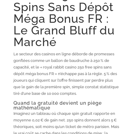
Spins Sans Dépôt
Méga Bonus FR :
Le Grand Bluff du
Marché
Le secteur des casinos en ligne déborde de promesses
gonflées comme un ballon de baudruche à 250 % de
capacité, et le « royal rabbit casino 250 free spins sans
dépôt méga bonus FR » n’échappe pas à la règle. 5 % des
joueurs qui cliquent sur l’offre finissent par perdre plus
que le gain de la première spin, simple constat statistique
tiré d’une base de 10 000 comptes.
Quand la gratuité devient un piège
mathématique
Imaginez un tableau où chaque spin gratuit rapporte en
moyenne 0,02 € de gain net. 250 spins donnent alors 5 €
théoriques, soit moins qu’un ticket de métro parisien. Mais
le vrai coût se cache dans les conditions de mise : la