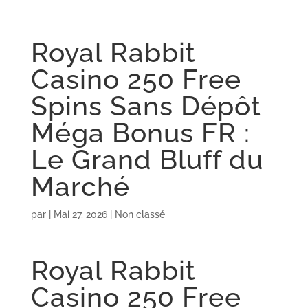
Royal Rabbit
Casino 250 Free
Spins Sans Dépôt
Méga Bonus FR :
Le Grand Bluff du
Marché
par
|
Mai 27, 2026
| Non classé
Royal Rabbit
Casino 250 Free