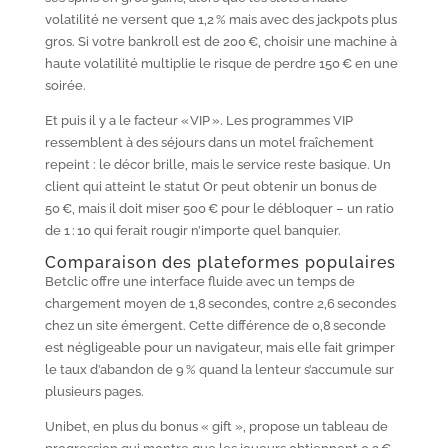
volatilité ne versent que 1,2 % mais avec des jackpots plus
gros. Si votre bankroll est de 200 €, choisir une machine à
haute volatilité multiplie le risque de perdre 150 € en une
soirée.
Et puis il y a le facteur « VIP ». Les programmes VIP
ressemblent à des séjours dans un motel fraîchement
repeint : le décor brille, mais le service reste basique. Un
client qui atteint le statut Or peut obtenir un bonus de
50 €, mais il doit miser 500 € pour le débloquer – un ratio
de 1 : 10 qui ferait rougir n’importe quel banquier.
Comparaison des plateformes populaires
Betclic offre une interface fluide avec un temps de
chargement moyen de 1,8 secondes, contre 2,6 secondes
chez un site émergent. Cette différence de 0,8 seconde
est négligeable pour un navigateur, mais elle fait grimper
le taux d’abandon de 9 % quand la lenteur s’accumule sur
plusieurs pages.
Unibet, en plus du bonus « gift », propose un tableau de