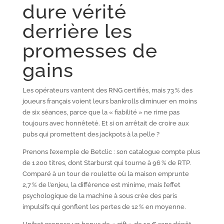
dure vérité
derrière les
promesses de
gains
Les opérateurs vantent des RNG certifiés, mais 73 % des
joueurs français voient leurs bankrolls diminuer en moins
de six séances, parce que la « fiabilité » ne rime pas
toujours avec honnêteté. Et si on arrêtait de croire aux
pubs qui promettent des jackpots à la pelle ?
Prenons l’exemple de Betclic : son catalogue compte plus
de 1 200 titres, dont Starburst qui tourne à 96 % de RTP.
Comparé à un tour de roulette où la maison emprunte
2,7 % de l’enjeu, la différence est minime, mais l’effet
psychologique de la machine à sous crée des paris
impulsifs qui gonflent les pertes de 12 % en moyenne.