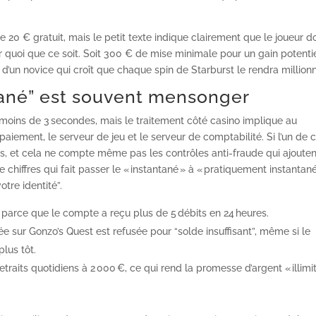
20 € gratuit, mais le petit texte indique clairement que le joueur do
 quoi que ce soit. Soit 300 € de mise minimale pour un gain potenti
d’un novice qui croît que chaque spin de Starburst le rendra millionn
tané” est souvent mensonger
 moins de 3 secondes, mais le traitement côté casino implique au
paiement, le serveur de jeu et le serveur de comptabilité. Si l’un de 
4 s, et cela ne compte même pas les contrôles anti-fraude qui ajouten
hiffres qui fait passer le « instantané » à « pratiquement instantané
otre identité”.
€ parce que le compte a reçu plus de 5 débits en 24 heures.
e sur Gonzo’s Quest est refusée pour “solde insuffisant”, même si le
plus tôt.
etraits quotidiens à 2 000 €, ce qui rend la promesse d’argent « illimi