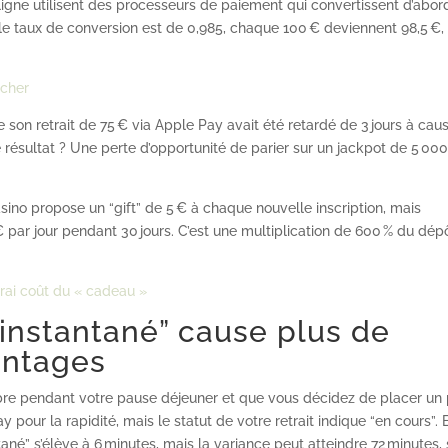
 ligne utilisent des processeurs de paiement qui convertissent d’abor
Si le taux de conversion est de 0,985, chaque 100 € deviennent 98,5 €,
 cher
on retrait de 75 € via Apple Pay avait été retardé de 3 jours à cau
 résultat ? Une perte d’opportunité de parier sur un jackpot de 5 00
asino propose un “gift” de 5 € à chaque nouvelle inscription, mais
€ par jour pendant 30 jours. C’est une multiplication de 600 % du dép
vrai coût du « cadeau »
“instantané” cause plus de
antages
bre pendant votre pause déjeuner et que vous décidez de placer un 
y pour la rapidité, mais le statut de votre retrait indique “en cours”. 
ané” s’élève à 6 minutes, mais la variance peut atteindre 72 minutes, 