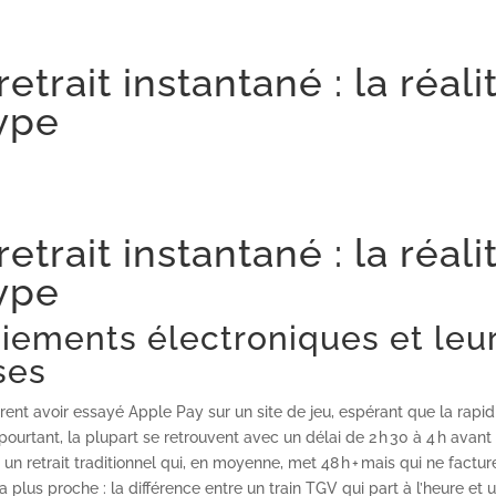
trait instantané : la réali
hype
trait instantané : la réali
hype
paiements électroniques et leu
ses
rent avoir essayé Apple Pay sur un site de jeu, espérant que la rapid
ourtant, la plupart se retrouvent avec un délai de 2 h 30 à 4 h avant
 un retrait traditionnel qui, en moyenne, met 48 h + mais qui ne factur
plus proche : la différence entre un train TGV qui part à l’heure et 