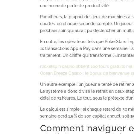
une heure de perte de productivité.
Par ailleurs, la plupart des jeux de machines à
courtes, où chaque seconde compte. Un joueur qu
prochain spin qui aurait pu déclencher un multip
En outre, les opérateurs tels que PokerStars imp
10 transactions Apple Pay dans une semaine, ils
traitement. Un chiffre qui transforme l’« instant
rocketspin casino obtient 100 tours gratuits mai
Ocean Breeze Casino : le bonus de bienvenue sa
Un autre exemple : un joueur a tenté de retirer 2
Le système a donc divisé le retrait en deux éta
délai de 72 heures. Le tout, sous le prétexte d’un
Le calcul est simple : si chaque retard de 30 min
semaine perd 1,5 % de son capital annuel, soit 
Comment naviguer en