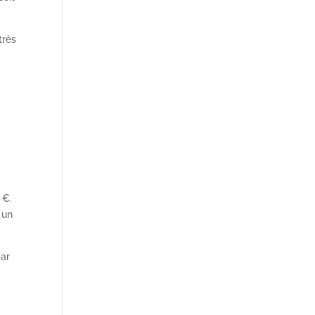
très
e
 €.
 un
par