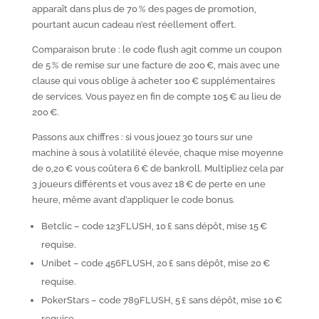
apparaît dans plus de 70 % des pages de promotion,
pourtant aucun cadeau n’est réellement offert.
Comparaison brute : le code flush agit comme un coupon
de 5 % de remise sur une facture de 200 €, mais avec une
clause qui vous oblige à acheter 100 € supplémentaires
de services. Vous payez en fin de compte 105 € au lieu de
200 €.
Passons aux chiffres : si vous jouez 30 tours sur une
machine à sous à volatilité élevée, chaque mise moyenne
de 0,20 € vous coûtera 6 € de bankroll. Multipliez cela par
3 joueurs différents et vous avez 18 € de perte en une
heure, même avant d’appliquer le code bonus.
Betclic – code 123FLUSH, 10 £ sans dépôt, mise 15 €
requise.
Unibet – code 456FLUSH, 20 £ sans dépôt, mise 20 €
requise.
PokerStars – code 789FLUSH, 5 £ sans dépôt, mise 10 €
requise.