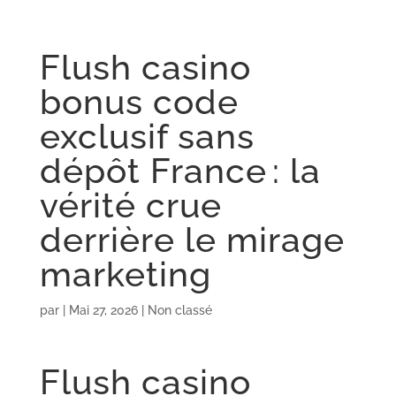
Flush casino
bonus code
exclusif sans
dépôt France : la
vérité crue
derrière le mirage
marketing
par
|
Mai 27, 2026
| Non classé
Flush casino