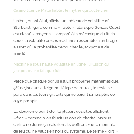
Casino licence Malta fiable : le mythe qui coûte cher
Unibet, quant à lui, affiche un tableau de volatilité où
Starburst figure comme « faible », alors que Gonzo’s Quest
est classé « moyen ». Comparé à la mécanique du flush
code, la volatilité de ces machines ressemble à un tirage
au sort où la probabilité de toucher le jackpot est de
0,02 %.
Machine à sous haute volatilité en ligne : l’illusion du
jackpot qui ne fait que fuir
Parce que chaque bonus est un problème mathématique,
5 % de joueurs atteignent l’étape de retrait, le reste se
perd dans les tours gratuits qui ne paient jamais plus de
0,5 € par spin.
Le deuxième point clé : la plupart des sites affichent
« free » comme si on faisait un don de charité. Mais un
casino ne donne jamais rien ; ils « offrent » une monnaie
de jeu qui ne vaut rien hors du système. Le terme « gift »