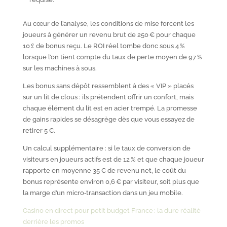
Au cœur de l’analyse, les conditions de mise forcent les
joueurs à générer un revenu brut de 250 € pour chaque
10 £ de bonus reçu. Le ROI réel tombe donc sous 4 %
lorsque l’on tient compte du taux de perte moyen de 97 %
sur les machines à sous.
Les bonus sans dépôt ressemblent à des « VIP » placés
sur un lit de clous : ils prétendent offrir un confort, mais
chaque élément du lit est en acier trempé. La promesse
de gains rapides se désagrège dès que vous essayez de
retirer 5 €.
Un calcul supplémentaire : si le taux de conversion de
visiteurs en joueurs actifs est de 12 % et que chaque joueur
rapporte en moyenne 35 € de revenu net, le coût du
bonus représente environ 0,6 € par visiteur, soit plus que
la marge d’un micro‑transaction dans un jeu mobile.
Casino en direct pour petit budget France : la dure réalité
derrière les promos