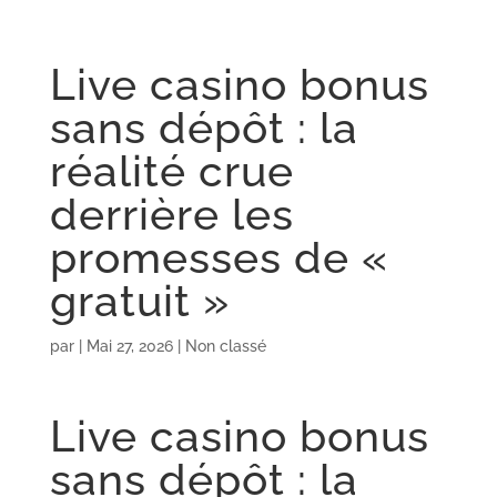
Live casino bonus
sans dépôt : la
réalité crue
derrière les
promesses de «
gratuit »
par
|
Mai 27, 2026
| Non classé
Live casino bonus
sans dépôt : la