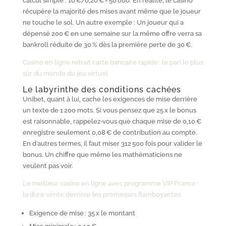
calcul simple : 10 €/0,20 € = 50 000. En réalité, le casino
récupère la majorité des mises avant même que le joueur
ne touche le sol. Un autre exemple : Un joueur qui a
dépensé 200 € en une semaine sur la même offre verra sa
bankroll réduite de 30 % dès la première perte de 30 €.
Casino en ligne retrait carte bancaire rapide : le pari le plus
sûr du monde du jeu virtuel
Le labyrinthe des conditions cachées
Unibet, quant à lui, cache les exigences de mise derrière
un texte de 1 200 mots. Si vous pensez que 25 x le bonus
est raisonnable, rappelez‑vous que chaque mise de 0,10 €
enregistre seulement 0,08 € de contribution au compte.
En d’autres termes, il faut miser 312 500 fois pour valider le
bonus. Un chiffre que même les mathématiciens ne
veulent pas voir.
Le meilleur casino en ligne avec programme VIP France :
la dure vérité derrière les promesses flamboyantes
Exigence de mise : 35 x le montant