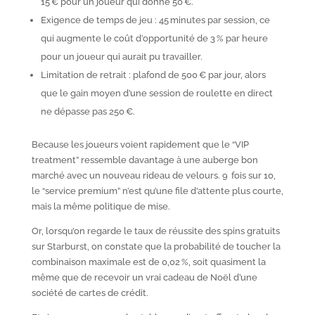
15 € pour un joueur qui donne 50 €.
Exigence de temps de jeu : 45 minutes par session, ce
qui augmente le coût d’opportunité de 3 % par heure
pour un joueur qui aurait pu travailler.
Limitation de retrait : plafond de 500 € par jour, alors
que le gain moyen d’une session de roulette en direct
ne dépasse pas 250 €.
Because les joueurs voient rapidement que le “VIP
treatment” ressemble davantage à une auberge bon
marché avec un nouveau rideau de velours. 9 fois sur 10,
le “service premium” n’est qu’une file d’attente plus courte,
mais la même politique de mise.
Or, lorsqu’on regarde le taux de réussite des spins gratuits
sur Starburst, on constate que la probabilité de toucher la
combinaison maximale est de 0,02 %, soit quasiment la
même que de recevoir un vrai cadeau de Noël d’une
société de cartes de crédit.