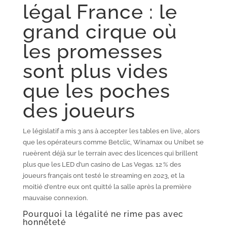
légal France : le
grand cirque où
les promesses
sont plus vides
que les poches
des joueurs
Le législatif a mis 3 ans à accepter les tables en live, alors
que les opérateurs comme Betclic, Winamax ou Unibet se
rueèrent déjà sur le terrain avec des licences qui brillent
plus que les LED d’un casino de Las Vegas. 12 % des
joueurs français ont testé le streaming en 2023, et la
moitié d’entre eux ont quitté la salle après la première
mauvaise connexion.
Pourquoi la légalité ne rime pas avec
honnêteté