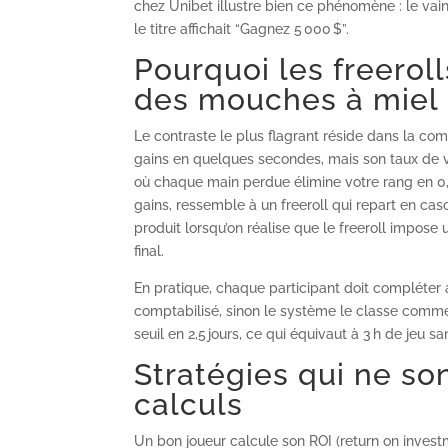
chez Unibet illustre bien ce phénomène : le va
le titre affichait “Gagnez 5 000 $”.
Pourquoi les freerol
des mouches à miel
Le contraste le plus flagrant réside dans la co
gains en quelques secondes, mais son taux de v
où chaque main perdue élimine votre rang en 0,
gains, ressemble à un freeroll qui repart en cas
produit lorsqu’on réalise que le freeroll impos
final.
En pratique, chaque participant doit compléter
comptabilisé, sinon le système le classe comme 
seuil en 2,5 jours, ce qui équivaut à 3 h de jeu s
Stratégies qui ne so
calculs
Un bon joueur calcule son ROI (return on invest