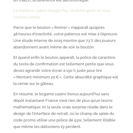
un match, la différence est astronomique.
Le meilleur casino Google Pay: la vérité qu’on ne vous
raconte jamais
Parce que le bouton « Retirer » n’apparaît qu’après
48 heures d’inactivité, votre patience est mise à l’épreuve.
Une étude interne de 2025 montre que 73 % des joueurs
abandonnent avant même de voir le bouton.
Et quand enfin le bouton apparaît, la police de caractère
du texte de confirmation est tellement petite que vous
devez agrandir votre écran à 150 % juste pour lire
« Montant minimum 20 € ». Cette absurdité graphique est
la cerise sur le gâteau.
En résumé, le bcgame casino bonus aujourd’hui sans
dépôt instantané France n’est rien de plus qu’un leurre
mathématique, et la seule vraie surprise réside dans le
design de l’interface de retrait, où le champ de saisie du
code promo utilise une police de 9 px, tellement illisible
que même les daltoniens s’y perdent.