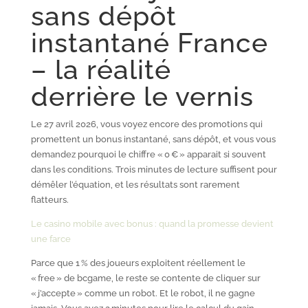
sans dépôt
instantané France
– la réalité
derrière le vernis
Le 27 avril 2026, vous voyez encore des promotions qui
promettent un bonus instantané, sans dépôt, et vous vous
demandez pourquoi le chiffre « 0 € » apparait si souvent
dans les conditions. Trois minutes de lecture suffisent pour
démêler l’équation, et les résultats sont rarement
flatteurs.
Le casino mobile avec bonus : quand la promesse devient
une farce
Parce que 1 % des joueurs exploitent réellement le
« free » de bcgame, le reste se contente de cliquer sur
« j’accepte » comme un robot. Et le robot, il ne gagne