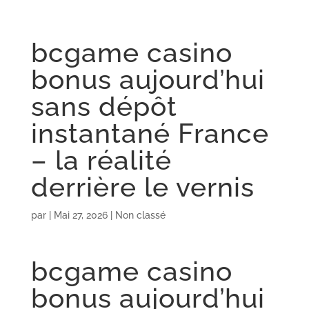
bcgame casino
bonus aujourd’hui
sans dépôt
instantané France
– la réalité
derrière le vernis
par
|
Mai 27, 2026
| Non classé
bcgame casino
bonus aujourd’hui