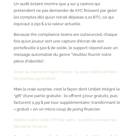
Un audit éclairé montre que 4 sur 5 casinos qui
prétendent ne pas demander de KYC finissent par geler
les comptes dès qu’un retrait dépasse 0,01 BTC, ce qui
équivaut à 250 $ à la valeur actuelle.
Because the compliance teams are outsourced, chaque
fois qu’un joueur sort une capture d’écran de son
portefeuille à 500 $ de solde, le support répond avec un
message automatisé du genre “Veuillez fournir votre
pièce d’identité”.
Jouer au casino en ligne France : la dure réalité derrière
les promos qui brillent
Mais la vraie surprise, c’est la façon dont Unibet intègre le
“gift” d’une partie gratuite : ils offrent 5 tour gratuits, puis
facturent 0,99 $ par tour supplémentaire, transformant le
« gratuit » en un micro‑coup de poing financier.
20bets casino code VIP free spins : la petite arnaque qui
fait parler les pros