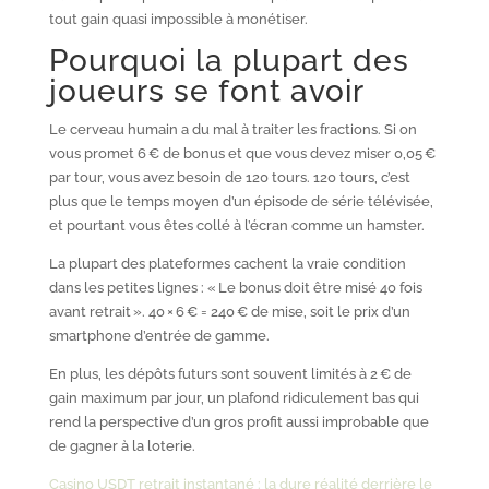
tout gain quasi impossible à monétiser.
Pourquoi la plupart des
joueurs se font avoir
Le cerveau humain a du mal à traiter les fractions. Si on
vous promet 6 € de bonus et que vous devez miser 0,05 €
par tour, vous avez besoin de 120 tours. 120 tours, c’est
plus que le temps moyen d’un épisode de série télévisée,
et pourtant vous êtes collé à l’écran comme un hamster.
La plupart des plateformes cachent la vraie condition
dans les petites lignes : « Le bonus doit être misé 40 fois
avant retrait ». 40 × 6 € = 240 € de mise, soit le prix d’un
smartphone d’entrée de gamme.
En plus, les dépôts futurs sont souvent limités à 2 € de
gain maximum par jour, un plafond ridiculement bas qui
rend la perspective d’un gros profit aussi improbable que
de gagner à la loterie.
Casino USDT retrait instantané : la dure réalité derrière le