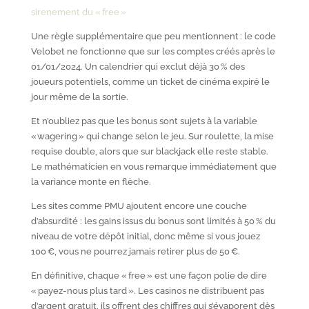
sirenement du « free »
Une règle supplémentaire que peu mentionnent : le code
Velobet ne fonctionne que sur les comptes créés après le
01/01/2024. Un calendrier qui exclut déjà 30 % des
joueurs potentiels, comme un ticket de cinéma expiré le
jour même de la sortie.
Et n’oubliez pas que les bonus sont sujets à la variable
« wagering » qui change selon le jeu. Sur roulette, la mise
requise double, alors que sur blackjack elle reste stable.
Le mathématicien en vous remarque immédiatement que
la variance monte en flèche.
Les sites comme PMU ajoutent encore une couche
d’absurdité : les gains issus du bonus sont limités à 50 % du
niveau de votre dépôt initial, donc même si vous jouez
100 €, vous ne pourrez jamais retirer plus de 50 €.
En définitive, chaque « free » est une façon polie de dire
« payez-nous plus tard ». Les casinos ne distribuent pas
d’argent gratuit, ils offrent des chiffres qui s’évaporent dès