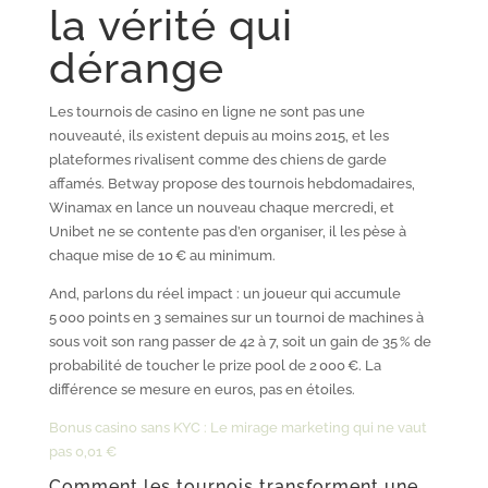
la vérité qui
dérange
Les tournois de casino en ligne ne sont pas une
nouveauté, ils existent depuis au moins 2015, et les
plateformes rivalisent comme des chiens de garde
affamés. Betway propose des tournois hebdomadaires,
Winamax en lance un nouveau chaque mercredi, et
Unibet ne se contente pas d’en organiser, il les pèse à
chaque mise de 10 € au minimum.
And, parlons du réel impact : un joueur qui accumule
5 000 points en 3 semaines sur un tournoi de machines à
sous voit son rang passer de 42 à 7, soit un gain de 35 % de
probabilité de toucher le prize pool de 2 000 €. La
différence se mesure en euros, pas en étoiles.
Bonus casino sans KYC : Le mirage marketing qui ne vaut
pas 0,01 €
Comment les tournois transforment une