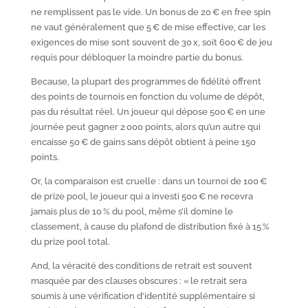
ne remplissent pas le vide. Un bonus de 20 € en free spin
ne vaut généralement que 5 € de mise effective, car les
exigences de mise sont souvent de 30 x, soit 600 € de jeu
requis pour débloquer la moindre partie du bonus.
Because, la plupart des programmes de fidélité offrent
des points de tournois en fonction du volume de dépôt,
pas du résultat réel. Un joueur qui dépose 500 € en une
journée peut gagner 2 000 points, alors qu’un autre qui
encaisse 50 € de gains sans dépôt obtient à peine 150
points.
Or, la comparaison est cruelle : dans un tournoi de 100 €
de prize pool, le joueur qui a investi 500 € ne recevra
jamais plus de 10 % du pool, même s’il domine le
classement, à cause du plafond de distribution fixé à 15 %
du prize pool total.
And, la véracité des conditions de retrait est souvent
masquée par des clauses obscures : « le retrait sera
soumis à une vérification d’identité supplémentaire si