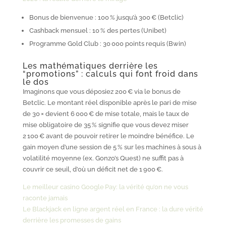
Bonus de bienvenue : 100 % jusqu’à 300 € (Betclic)
Cashback mensuel : 10 % des pertes (Unibet)
Programme Gold Club : 30 000 points requis (Bwin)
Les mathématiques derrière les
“promotions” : calculs qui font froid dans
le dos
Imaginons que vous déposiez 200 € via le bonus de
Betclic. Le montant réel disponible après le pari de mise
de 30 × devient 6 000 € de mise totale, mais le taux de
mise obligatoire de 35 % signifie que vous devez miser
2 100 € avant de pouvoir retirer le moindre bénéfice. Le
gain moyen d’une session de 5 % sur les machines à sous à
volatilité moyenne (ex. Gonzo’s Quest) ne suffit pas à
couvrir ce seuil, d’où un déficit net de 1 900 €.
Le meilleur casino Google Pay: la vérité qu’on ne vous
raconte jamais
Le Blackjack en ligne argent réel en France : la dure vérité
derrière les promesses de gains