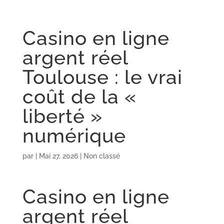
Casino en ligne
argent réel
Toulouse : le vrai
coût de la «
liberté »
numérique
par
|
Mai 27, 2026
| Non classé
Casino en ligne
argent réel