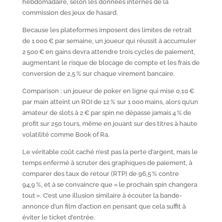
hebdomadaire, selon les données internes de la
commission des jeux de hasard.
Because les plateformes imposent des limites de retrait
de 1 000 € par semaine, un joueur qui réussit à accumuler
2 500 € en gains devra attendre trois cycles de paiement,
augmentant le risque de blocage de compte et les frais de
conversion de 2,5 % sur chaque virement bancaire.
Comparison : un joueur de poker en ligne qui mise 0,10 €
par main atteint un ROI de 12 % sur 1 000 mains, alors qu’un
amateur de slots à 2 € par spin ne dépasse jamais 4 % de
profit sur 250 tours, même en jouant sur des titres à haute
volatilité comme Book of Ra.
Le véritable coût caché n’est pas la perte d’argent, mais le
temps enfermé à scruter des graphiques de paiement, à
comparer des taux de retour (RTP) de 96,5 % contre
94,9 %, et à se convaincre que « le prochain spin changera
tout ». C’est une illusion similaire à écouter la bande-
annonce d’un film d’action en pensant que cela suffit à
éviter le ticket d’entrée.