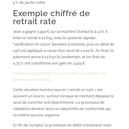
5 % de perte nette.
Exemple chiffré de
retrait raté
Jean a gagné 3 450 € sur la machine Starburst à 22 h. Il
initie le retrait à 22 h15, mais le système signale
“vérification en cours” pendant 9 minutes, puis un délai de
24 h est appliqué à cause d’un seuil de 2 000 €. Au final, le
paiement arrive à 22 h30 le lendemain, et les frais de
0,75 % ont transformé son gain en 3 425 €.
Casino en ligne dépôt Visa : la vérité crue derrière les
promesses marketing
Cette situation montre que le « retrait en 24 h » est
souvent un leurre, surtout lorsque le montant dépasse le
seuil de contrôle anti‑blanchiment. Le processus de
validation devient alors un labyrinthe de conformité qui
ne tolère aucune urgence.
En fin de compte, la promesse de débit instantané reste