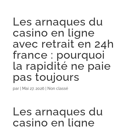
Les arnaques du
casino en ligne
avec retrait en 24h
france : pourquoi
la rapidité ne paie
pas toujours
par
|
Mai 27, 2026
| Non classé
Les arnaques du
casino en ligne