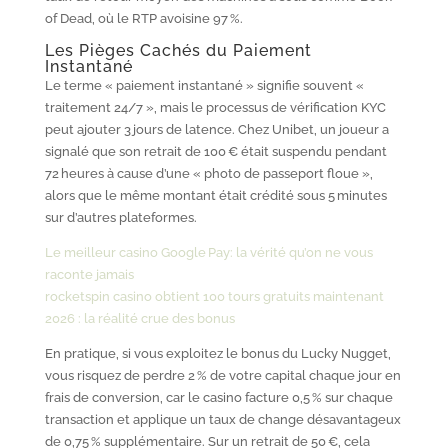
of Dead, où le RTP avoisine 97 %.
Les Pièges Cachés du Paiement
Instantané
Le terme « paiement instantané » signifie souvent «
traitement 24/7 », mais le processus de vérification KYC
peut ajouter 3 jours de latence. Chez Unibet, un joueur a
signalé que son retrait de 100 € était suspendu pendant
72 heures à cause d’une « photo de passeport floue »,
alors que le même montant était crédité sous 5 minutes
sur d’autres plateformes.
Le meilleur casino Google Pay: la vérité qu’on ne vous
raconte jamais
rocketspin casino obtient 100 tours gratuits maintenant
2026 : la réalité crue des bonus
En pratique, si vous exploitez le bonus du Lucky Nugget,
vous risquez de perdre 2 % de votre capital chaque jour en
frais de conversion, car le casino facture 0,5 % sur chaque
transaction et applique un taux de change désavantageux
de 0,75 % supplémentaire. Sur un retrait de 50 €, cela