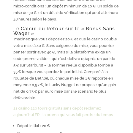
micro‑conditions : un dépôt minimum de 10 €, un solde de
mise de 30 €, et un délai de vérification qui peut atteindre
48 heures selon le pays.
Le Calcul du Retour sur le « Bonus Sans
Wager »
Imaginez que vous déposiez 20 € et que le casino double
votre mise à 40 €. Sans exigence de mise, vous pourriez
penser sortir avec 40 €, mais si la plateforme exige un
code promo valide – qui n’est délivré qu’après un pari de
5 € sur Starburst – la somme réelle disponible tombe à
35 € lorsque vous perdez le pari initial. Comparé à la
roulette de Bet365, où chaque mise de 1 € rapporte en
moyenne 0,97 €, le Lucky Nugget ne propose qu’un gain
net de 0,75 € par euro misé dans le scénario le plus
défavorable.
21 casino 220 tours gratuits sans dépôt réclamez
aujourd’hui FR : la promo qui vous fait perdre du temps
Dépot initial : 20 €