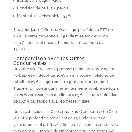
Bonus sans wager : +20 €
Condition de pari : 5 € perdu
Montant final disponible : 35 €
Et si vous jouez à Gonzo’s Quest, qui possède un RTP de
96 %, la perte moyenne sur 5 € de mise est d’environ
0,20 €, réduisant encore le montant récupérable à
34,80 €.
Comparaison avec les Offres
Concurrentes
Un autre site, Winamax, propose un bonus sans wager de
30 € après un dépôt de 30 €, mais impose un plafond de
retrait de 25 €, ce qui rend la « gratuité » totalement
illusoire. Un joueur qui mise sur le même nombre de tours
de 20 € verra son gain net limité à 25 €, soit une réduction
de 16,7 % par rapport à la promesse initiale.
Un calcul rapide : 30 € de dépôt + 30 € de bonus = 60 € en
jeu. Si le plafond de retrait est de 25 €, alors le ratio
gain/dépôt réel est de 25 / 60 ≈ 41,7 %, bien en dessous du
taux de retour moyen des machines à sous comme Book