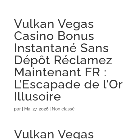
Vulkan Vegas
Casino Bonus
Instantané Sans
Dépôt Réclamez
Maintenant FR :
L’Escapade de l’Or
Illusoire
par
|
Mai 27, 2026
| Non classé
Vulkan Vegas