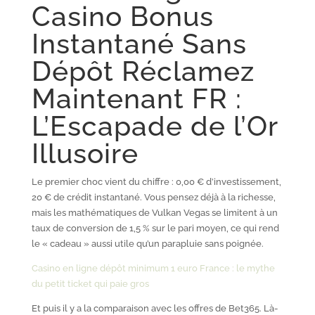
Casino Bonus
Instantané Sans
Dépôt Réclamez
Maintenant FR :
L’Escapade de l’Or
Illusoire
Le premier choc vient du chiffre : 0,00 € d’investissement,
20 € de crédit instantané. Vous pensez déjà à la richesse,
mais les mathématiques de Vulkan Vegas se limitent à un
taux de conversion de 1,5 % sur le pari moyen, ce qui rend
le « cadeau » aussi utile qu’un parapluie sans poignée.
Casino en ligne dépôt minimum 1 euro France : le mythe
du petit ticket qui paie gros
Et puis il y a la comparaison avec les offres de Bet365. Là-