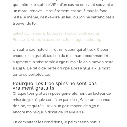
que même le statut « VIP » d’un casino équivaut souvent à
un motel rénové : le revêtement est neuf, mais le fond
reste le même, c’est-à-dire un lieu où l’on ne s’attend pas à
trouver de l’or.
galacticwins casino bonus sans dépôt code exclusif
France : la vérité crue derrière le mirage marketing
Un autre exemple chiffré : un joueur qui utilise 5 € pour
chaque spin gratuit (au lieu du minimum recommandé)
augmente la mise totale à 250 €, mais le gain moyen reste
à 1,25 €. Le ratio de perte grimpe alors à 96,5 % – la mort
lente du portefeuille.
Pourquoi les free spins ne sont pas
vraiment gratuits
Chaque tour gratuit impose généralement un facteur de
mise de 30x, équivalent à un pari de 15 € sur une chance
de 1,02, ce qui résulte en un gain moyen de 0,30 € –
encore moins qu’un ticket de loterie à 2 €.
En comparant les conditions, le palm casino bonus