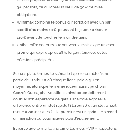
3 € par spin, ce qui crée un seuil de 90 € de mise
obligatoire.
Winamax combine le bonus d’inscription avec un pari
sportif d’au moins 10 €, poussant le joueur à risquer
110 € avant de toucher le moindre gain.
Unibet offre 20 tours aux nouveaux, mais exige un code
promo qui expire après 48 h, forçant l’anxiété et les
décisions précipitées.
Sur ces plateformes, le scénario type ressemble à une
partie de Starburst où chaque ligne paie 0,5 € en
moyenne, alors que le même joueur aurait pu choisir
Gonzo’s Quest, plus volatile, et ainsi potentiellement
doubler son espérance de gain. L’analogie expose la
différence entre un slot rapide (Starburst) et un slot à haut
risque (Gonzo’s Quest) – le premier est un sprint, le second
un marathon où vous risquez plus d’épuisement.
Et parce que le marketing aime les mots « VIP », rappelons