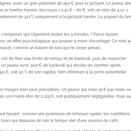
lignes, avec un gain potentiel de 250 € pour le jackpot. Le joueur doi
la fenêtre horaire. 600 tours × 0,10 € = 60 €, soit un ratio de 4,17 : 1
rendement de 417 % uniquement si le jackpot tombe. La plupart du te
es compteurs qui clignotent toutes les 5 minutes ? Parce qu’une
nce, un effet psychologique qui pousse à miser davantage. Ce n’est 
n boucle, comme un klaxon de taxi qui ne cesse jamais.
s est de fixer une limite de temps et de bankroll, puis de respecter
n joueur avec 300 € de bankroll qui décide de s’arrêter après
 €, soit 50 % de son capital, bien inférieure à la perte potentielle
s marges bien plus prévisibles. Un joueur qui mise 25 € par main, a
ès 100 mains être de 0,125 €, soit pratiquement négligeable, mais a
pot horaire” comme une promesse de richesse rapide, les conditions
urs qui dépasse de loin le temps réel d’une session de café.