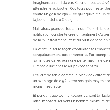
Imaginons un pari de 0,10 € sur un rouleau à 96 
atteindre le jackpot en 600 tours pour rester dans 
contre un gain de 250 €, ce qui équivaut à un 
le joueur atteint 0 € de gain.
Mais alors, pourquoi les casinos affichent-ils d
notification constante crée un sentiment d’urge
de la “VIP treatment”, c’est du bruit de fond e
En vérité, la seule façon d’optimiser ses chance
scrupuleusement ces paramètres. Par exemple, u
30 minutes de jeu aura une perte maximale de 150
illimitée d’une chasse au jackpot sans fin.
Les jeux de table comme le blackjack offrent de
un avantage de 0,5 %, verra son gain moyen apr
moins mesurable.
Et pendant que les marketeurs vantent le “jack
mise imposent souvent un nombre minimum de to