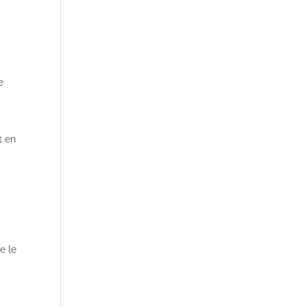
e
€
t en
e le