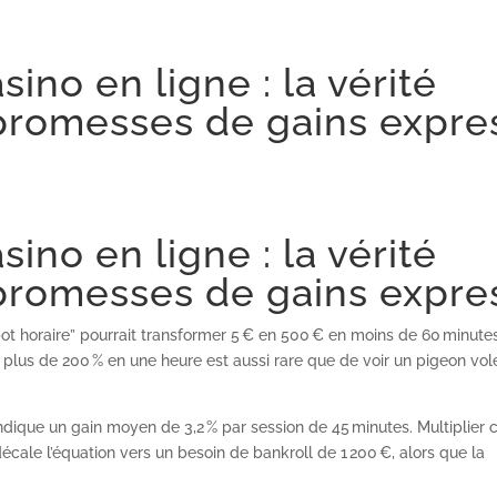
ino en ligne : la vérité
 promesses de gains expre
ino en ligne : la vérité
 promesses de gains expre
kpot horaire” pourrait transformer 5 € en 500 € en moins de 60 minute
 de plus de 200 % en une heure est aussi rare que de voir un pigeon vol
ndique un gain moyen de 3,2 % par session de 45 minutes. Multiplier 
 décale l’équation vers un besoin de bankroll de 1 200 €, alors que la