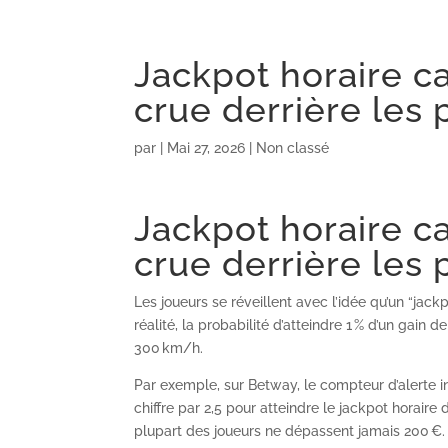
Jackpot horaire cas
crue derrière les
par
|
Mai 27, 2026
| Non classé
Jackpot horaire cas
crue derrière les
Les joueurs se réveillent avec l’idée qu’un “jac
réalité, la probabilité d’atteindre 1 % d’un gain
300 km/h.
Par exemple, sur Betway, le compteur d’alerte i
chiffre par 2,5 pour atteindre le jackpot horaire
plupart des joueurs ne dépassent jamais 200 €.