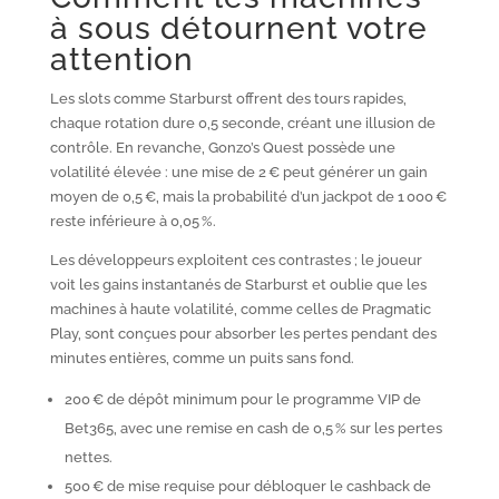
à sous détournent votre
attention
Les slots comme Starburst offrent des tours rapides,
chaque rotation dure 0,5 seconde, créant une illusion de
contrôle. En revanche, Gonzo’s Quest possède une
volatilité élevée : une mise de 2 € peut générer un gain
moyen de 0,5 €, mais la probabilité d’un jackpot de 1 000 €
reste inférieure à 0,05 %.
Les développeurs exploitent ces contrastes ; le joueur
voit les gains instantanés de Starburst et oublie que les
machines à haute volatilité, comme celles de Pragmatic
Play, sont conçues pour absorber les pertes pendant des
minutes entières, comme un puits sans fond.
200 € de dépôt minimum pour le programme VIP de
Bet365, avec une remise en cash de 0,5 % sur les pertes
nettes.
500 € de mise requise pour débloquer le cashback de