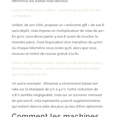
différence est subtile mais décisive.
Casino retrait le jour même : la promesse qui fait rire les
comptables
Unibet, de son côté, propose un « welcome gift » de 100 €
sans dépôt, mais impose un multiplicateur de mise de 40×.
En gros, vous devez parier 4 000 € avant de toucher la
moindre pièce. C’est l’équivalent d’un marathon de 42 km
où chaque kilomètre vous coûte 95 €, alors que vous
recevez un ticket de course gratuit à la fin.
Casino en ligne jeux crash : la dure vérité derrière le buzz
Blood Moon Casino : le bonus de bienvenue sans dépôt
qui ne vaut pas un sou
Un autre exemple : Winamax a récemment baissé son
rake sur le blackjack de 5 % à 4,2 %. Cette réduction de
0,8 % semble négligeable, mais sur un turnover mensuel
de 500 000 €, cela représente 4 000 € supplémentaires
qui restent dans la salle des jeux au lieu d’être siphonnés.
Comment les machines