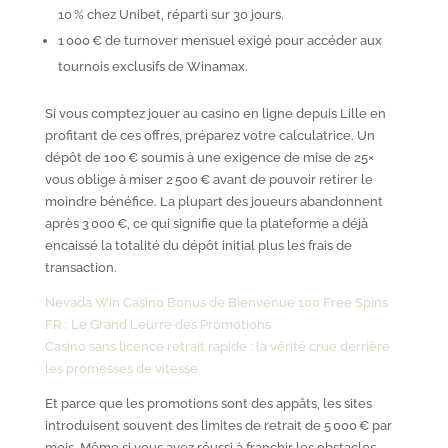
10 % chez Unibet, réparti sur 30 jours.
1 000 € de turnover mensuel exigé pour accéder aux
tournois exclusifs de Winamax.
Si vous comptez jouer au casino en ligne depuis Lille en
profitant de ces offres, préparez votre calculatrice. Un
dépôt de 100 € soumis à une exigence de mise de 25×
vous oblige à miser 2 500 € avant de pouvoir retirer le
moindre bénéfice. La plupart des joueurs abandonnent
après 3 000 €, ce qui signifie que la plateforme a déjà
encaissé la totalité du dépôt initial plus les frais de
transaction.
Nevada Win Casino Bonus de Bienvenue 100 Free Spins
FR : Le Grand Leurre des Promotions
Casino sans licence retrait rapide : la vérité crue derrière
les promesses de vitesse
Et parce que les promotions sont des appâts, les sites
introduisent souvent des limites de retrait de 5 000 € par
mois. Même si vous avez réussi à franchir les obstacles