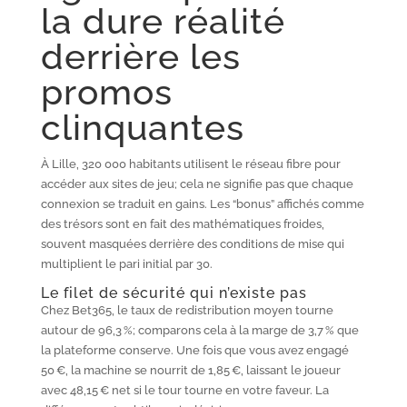
la dure réalité
derrière les
promos
clinquantes
À Lille, 320 000 habitants utilisent le réseau fibre pour
accéder aux sites de jeu; cela ne signifie pas que chaque
connexion se traduit en gains. Les “bonus” affichés comme
des trésors sont en fait des mathématiques froides,
souvent masquées derrière des conditions de mise qui
multiplient le pari initial par 30.
Le filet de sécurité qui n’existe pas
Chez Bet365, le taux de redistribution moyen tourne
autour de 96,3 %; comparons cela à la marge de 3,7 % que
la plateforme conserve. Une fois que vous avez engagé
50 €, la machine se nourrit de 1,85 €, laissant le joueur
avec 48,15 € net si le tour tourne en votre faveur. La