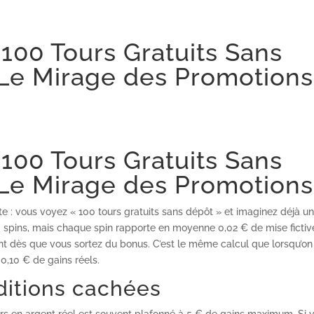
100 Tours Gratuits Sans
 Le Mirage des Promotions
100 Tours Gratuits Sans
 Le Mirage des Promotions
: vous voyez « 100 tours gratuits sans dépôt » et imaginez déjà u
00 spins, mais chaque spin rapporte en moyenne 0,02 € de mise fictiv
sent dès que vous sortez du bonus. C’est le même calcul que lorsqu’on
0,10 € de gains réels.
itions cachées