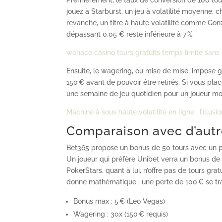
Premièrement, le taux de conversion de 100 tou
jouez à Starburst, un jeu à volatilité moyenne,
revanche, un titre à haute volatilité comme Gon
dépassant 0,05 € reste inférieure à 7 %.
wonaco casino tours gratuits temps limité sans 
Ensuite, le wagering, ou mise de mise, impose g
150 € avant de pouvoir être retirés. Si vous plac
une semaine de jeu quotidien pour un joueur m
Machine à sous haute volatilité en ligne : l’illusi
Comparaison avec d’aut
Bet365 propose un bonus de 50 tours avec un pl
Un joueur qui préfère Unibet verra un bonus de 3
PokerStars, quant à lui, n’offre pas de tours gr
donne mathématique : une perte de 100 € se tr
Bonus max : 5 € (Leo Vegas)
Wagering : 30x (150 € requis)