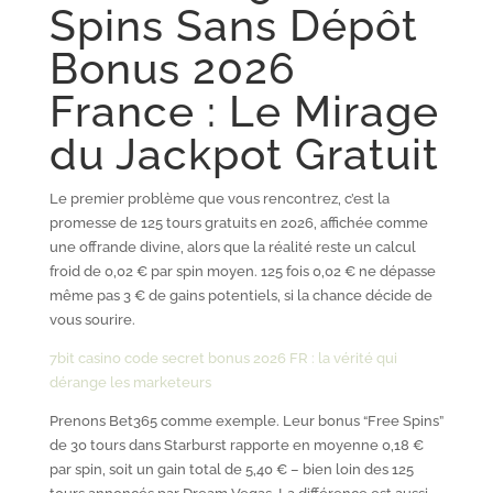
Spins Sans Dépôt
Bonus 2026
France : Le Mirage
du Jackpot Gratuit
Le premier problème que vous rencontrez, c’est la
promesse de 125 tours gratuits en 2026, affichée comme
une offrande divine, alors que la réalité reste un calcul
froid de 0,02 € par spin moyen. 125 fois 0,02 € ne dépasse
même pas 3 € de gains potentiels, si la chance décide de
vous sourire.
7bit casino code secret bonus 2026 FR : la vérité qui
dérange les marketeurs
Prenons Bet365 comme exemple. Leur bonus “Free Spins”
de 30 tours dans Starburst rapporte en moyenne 0,18 €
par spin, soit un gain total de 5,40 € – bien loin des 125