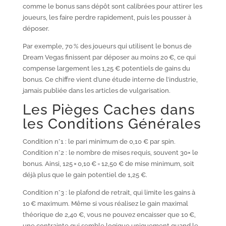
comme le bonus sans dépôt sont calibrées pour attirer les
joueurs, les faire perdre rapidement, puis les pousser à
déposer.
Par exemple, 70 % des joueurs qui utilisent le bonus de
Dream Vegas finissent par déposer au moins 20 €, ce qui
compense largement les 1,25 € potentiels de gains du
bonus. Ce chiffre vient d’une étude interne de l’industrie,
jamais publiée dans les articles de vulgarisation.
Les Pièges Caches dans
les Conditions Générales
Condition n°1 : le pari minimum de 0,10 € par spin.
Condition n°2 : le nombre de mises requis, souvent 30× le
bonus. Ainsi, 125 × 0,10 € = 12,50 € de mise minimum, soit
déjà plus que le gain potentiel de 1,25 €.
Condition n°3 : le plafond de retrait, qui limite les gains à
10 € maximum. Même si vous réalisez le gain maximal
théorique de 2,40 €, vous ne pouvez encaisser que 10 €,
une contrainte qui semble logique uniquement quand le