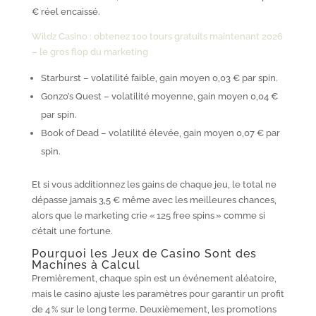
€ réel encaissé.
Wildz Casino : obtenez 100 tours gratuits maintenant 2026
– le gros flop du marketing
Starburst – volatilité faible, gain moyen 0,03 € par spin.
Gonzo’s Quest – volatilité moyenne, gain moyen 0,04 €
par spin.
Book of Dead – volatilité élevée, gain moyen 0,07 € par
spin.
Et si vous additionnez les gains de chaque jeu, le total ne
dépasse jamais 3,5 € même avec les meilleures chances,
alors que le marketing crie « 125 free spins » comme si
c’était une fortune.
Pourquoi les Jeux de Casino Sont des
Machines à Calcul
Premièrement, chaque spin est un événement aléatoire,
mais le casino ajuste les paramètres pour garantir un profit
de 4 % sur le long terme. Deuxièmement, les promotions