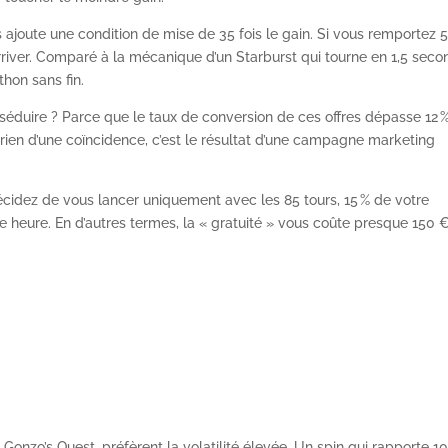
 ajoute une condition de mise de 35 fois le gain. Si vous remportez 5
rriver. Comparé à la mécanique d’un Starburst qui tourne en 1,5 seco
hon sans fin.
 séduire ? Parce que le taux de conversion de ces offres dépasse 12 
a rien d’une coïncidence, c’est le résultat d’une campagne marketing
écidez de vous lancer uniquement avec les 85 tours, 15 % de votre
re heure. En d’autres termes, la « gratuité » vous coûte presque 150 
onzo’s Quest, préfèrent la volatilité élevée. Un spin qui rapporte 1