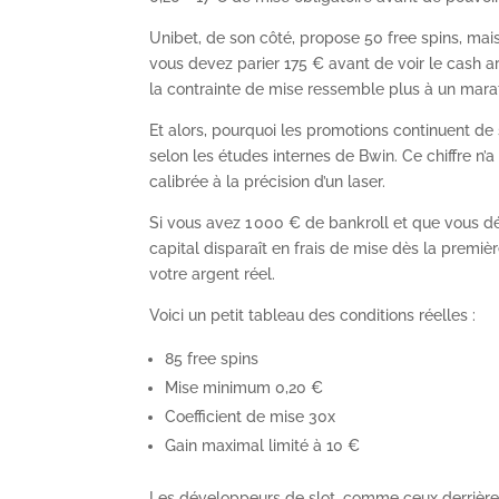
Unibet, de son côté, propose 50 free spins, mais
vous devez parier 175 € avant de voir le cash a
la contrainte de mise ressemble plus à un marat
Et alors, pourquoi les promotions continuent de
selon les études internes de Bwin. Ce chiffre n’
calibrée à la précision d’un laser.
Si vous avez 1 000 € de bankroll et que vous d
capital disparaît en frais de mise dès la premiè
votre argent réel.
Voici un petit tableau des conditions réelles :
85 free spins
Mise minimum 0,20 €
Coefficient de mise 30x
Gain maximal limité à 10 €
Les développeurs de slot, comme ceux derrière G