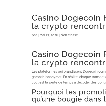
Casino Dogecoin F
la crypto rencontr
par
|
Mai 27, 2026
| Non classé
Casino Dogecoin F
la crypto rencontr
Les plateformes qui brandissent Dogecoin comm
garantir l’anonymat. En réalité, chaque transact
coût est la perte de temps à décoder des bonu
Pourquoi les promoti
qu’une bougie dans 