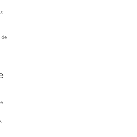
te
e de
e
ie
,