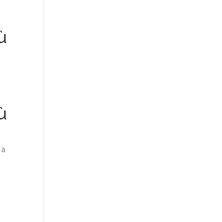
ù
ù
 à