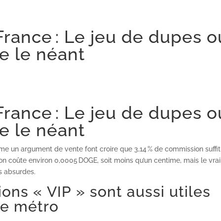
rance : Le jeu de dupes o
e le néant
rance : Le jeu de dupes o
e le néant
e un argument de vente font croire que 3,14 % de commission suffit
ion coûte environ 0,0005 DOGE, soit moins qu’un centime, mais le vrai
s absurdes.
ons « VIP » sont aussi utiles
le métro