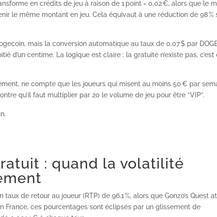
sforme en crédits de jeu à raison de 1 point = 0,02 €, alors que le
enir le même montant en jeu. Cela équivaut à une réduction de 98 % 
n Dogecoin, mais la conversion automatique au taux de 0,07 $ par DOG
ié d’un centime. La logique est claire : la gratuité n’existe pas, c’est
ement, ne compte que les joueurs qui misent au moins 50 € par sem
ntre qu’il faut multiplier par 20 le volume de jeu pour être “VIP”.
n.
ratuit : quand la volatilité
sement
taux de retour au joueur (RTP) de 96,1 %, alors que Gonzo’s Quest at
in France, ces pourcentages sont éclipsés par un glissement de