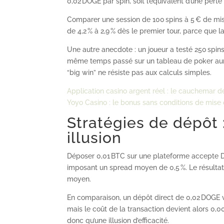
0,02 DOGE par spin, soit l’équivalent d’une pert
Comparer une session de 100 spins à 5 € de mi
de 4,2 % à 2,9 % dès le premier tour, parce que la
Une autre anecdote : un joueur a testé 250 spins 
même temps passé sur un tableau de poker aurai
“big win” ne résiste pas aux calculs simples.
Application casino argent réel : le cauchemar d
Yoyo Casino : le bonus sans conditions de mise 
Stratégies de dépôt 
illusion
Déposer 0,01 BTC sur une plateforme accepte 
imposant un spread moyen de 0,5 %. Le résultat fi
moyen.
En comparaison, un dépôt direct de 0,02 DOGE 
mais le coût de la transaction devient alors 0,0
donc qu’une illusion d’efficacité.