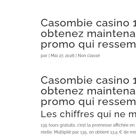
Casombie casino 1
obtenez maintenant
promo qui ressemb
par
|
Mai 27, 2026
| Non classé
Casombie casino 1
obtenez maintenant
promo qui ressemb
Les chiffres qui ne 
135 tours gratuits, c’est la promesse affichée 
réelle. Multiplié par 135, on obtient 13,5 € de m