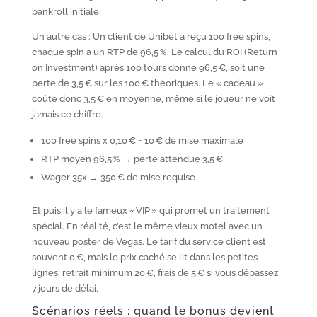
bankroll initiale.
Un autre cas : Un client de Unibet a reçu 100 free spins,
chaque spin a un RTP de 96,5 %. Le calcul du ROI (Return
on Investment) après 100 tours donne 96,5 €, soit une
perte de 3,5 € sur les 100 € théoriques. Le « cadeau »
coûte donc 3,5 € en moyenne, même si le joueur ne voit
jamais ce chiffre.
100 free spins x 0,10 € = 10 € de mise maximale
RTP moyen 96,5 % → perte attendue 3,5 €
Wager 35x → 350 € de mise requise
Et puis il y a le fameux « VIP » qui promet un traitement
spécial. En réalité, c’est le même vieux motel avec un
nouveau poster de Vegas. Le tarif du service client est
souvent 0 €, mais le prix caché se lit dans les petites
lignes: retrait minimum 20 €, frais de 5 € si vous dépassez
7 jours de délai.
Scénarios réels : quand le bonus devient