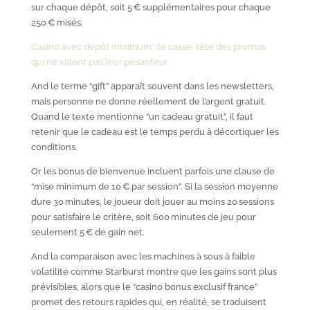
sur chaque dépôt, soit 5 € supplémentaires pour chaque
250 € misés.
Casino avec dépôt minimum : le casse-tête des promos
qui ne valent pas leur pesanteur
And le terme “gift” apparaît souvent dans les newsletters,
mais personne ne donne réellement de l’argent gratuit.
Quand le texte mentionne “un cadeau gratuit”, il faut
retenir que le cadeau est le temps perdu à décortiquer les
conditions.
Or les bonus de bienvenue incluent parfois une clause de
“mise minimum de 10 € par session”. Si la session moyenne
dure 30 minutes, le joueur doit jouer au moins 20 sessions
pour satisfaire le critère, soit 600 minutes de jeu pour
seulement 5 € de gain net.
And la comparaison avec les machines à sous à faible
volatilité comme Starburst montre que les gains sont plus
prévisibles, alors que le “casino bonus exclusif france”
promet des retours rapides qui, en réalité, se traduisent