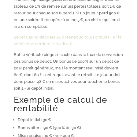
tableau de 1 % de remise sur les pertes totales, soit 1 € de
retour pour chaque 100 € perdu. Si un joueur perd 500 €
en une soirée, il récupère à peine 5 €, un chiffre qui ferait
rire un comptable.
Zebet Casino déposez 1€ obtenez 80 tours gratuits FR : la
vérité crue derrière le “cadeau”
But le véritable piège se cache dans le taux de conversion
des bonus de dépôt. Un bonus de 200 % sur un dépôt de
20 € paraît généreux, mais le montant réel misé devient
60 €, dont 80 % sont requis avant le retrait. Le joueur doit
donc placer 48 € en mises actives pour toucher le bonus,
soit 2 × le dépôt initial.
Exemple de calcul de
rentabilité
Dépot initial : 30 €
Bonus offert : 90 € (300 % de 30 €)
Mise requise : 30 € × 30 = 900 €