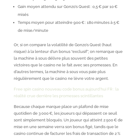
Gain moyen attendu sur Gonzo’s Quest : 0,5 € par 10 €
misés
Temps moyen pour atteindre 900 € : 180 minutes à 5 €
de mise/minute
Or, si on compare la volatilité de Gonzo’s Quest (haut
risque) à la lenteur d’un bonus “exclusif”, on remarque que
la machine à sous délivre plus souvent des petites
victoires que le casino ne le fait avec ses promesses. En
d’autres termes, la machine à sous vous paie plus
régulièrement que le casino ne lèvre votre argent.
Free spin casino nouveau code bonus aujourd’hui FR : la
réalité crue derrière les promesses scintillantes
Because chaque marque place un plafond de mise
quotidien de 3 000 €, les joueurs qui dépassent ce seuil
sont simplement bloqués. Un joueur qui atteint 2 500 € de
mise en une semaine verra son bonus figé, tandis que le
casino continue de facturer les frais de transaction de 2 %