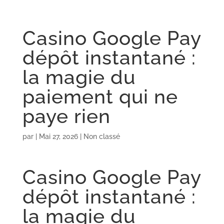
Casino Google Pay
dépôt instantané :
la magie du
paiement qui ne
paye rien
par
|
Mai 27, 2026
| Non classé
Casino Google Pay
dépôt instantané :
la magie du