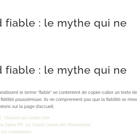
fiable : le mythe qui ne
fiable : le mythe qui ne
randissent le terme “fiable” se contentent de copier‑coller un texte d
fidélité poussiéreuse. Ils ne comprennent pas que la fiabilité se mes
éons sur la page d’accueil.
: l’illusion qui coûte cher
e Spins FR : Le Grand Leurre des Promotions
ge les marketeurs