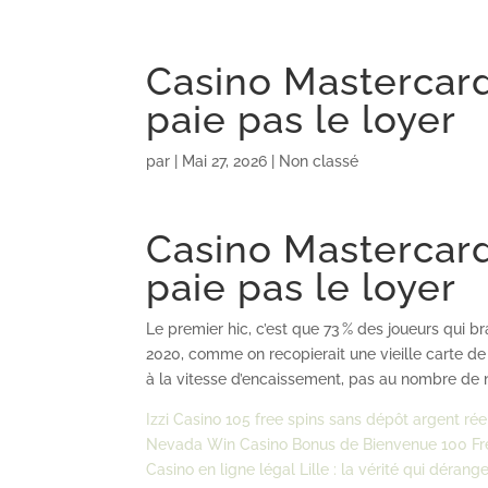
Casino Mastercard 
paie pas le loyer
par
|
Mai 27, 2026
| Non classé
Casino Mastercard 
paie pas le loyer
Le premier hic, c’est que 73 % des joueurs qui b
2020, comme on recopierait une vieille carte de 
à la vitesse d’encaissement, pas au nombre de n
Izzi Casino 105 free spins sans dépôt argent réel 
Nevada Win Casino Bonus de Bienvenue 100 Fre
Casino en ligne légal Lille : la vérité qui déran