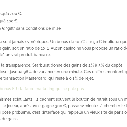
squ’à 200 €.
u’à 100 €.
€ “gift” sans conditions de mise.
 ne sont jamais symétriques. Un bonus de 100 % sur 50 € implique qu
gain, soit un ratio de 10 : 1. Aucun casino ne vous propose un ratio d
ble” un vrai produit bancaire.
 la transparence. Starburst donne des gains de 2 % à 5 % du dépôt
oser jusqu’à 96 % de variance en une minute. Ces chiffres montrent 
e transaction Mastercard, qui reste à 0,1 % de rejet.
bonus FR : la farce marketing qui ne paie pas
smes scintillants, ils cachent souvent le bouton de retrait sous un 
: le joueur, après avoir gagné 300 €, passe 12 minutes à chercher le 
ui pose problème, c’est l’interface qui rappelle un vieux site de paris 
s de gains.