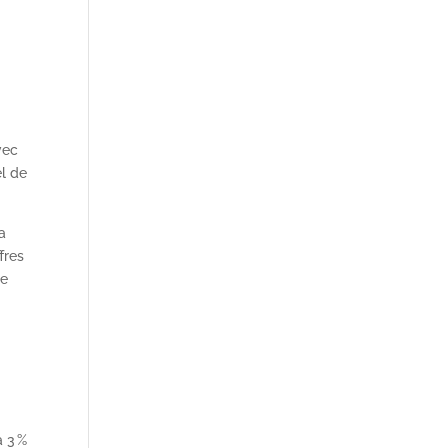
vec
el de
la
fres
se
à 3 %