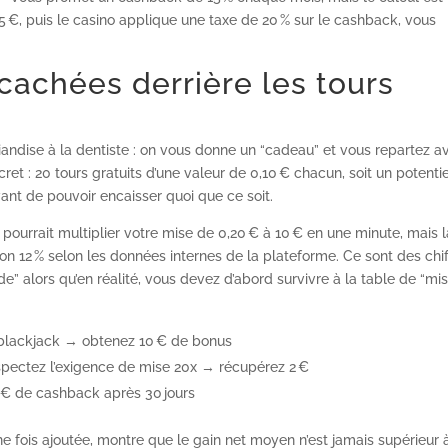
5 €, puis le casino applique une taxe de 20 % sur le cashback, vous
achées derrière les tours
riandise à la dentiste : on vous donne un “cadeau” et vous repartez a
et : 20 tours gratuits d’une valeur de 0,10 € chacun, soit un potenti
ant de pouvoir encaisser quoi que ce soit.
, pourrait multiplier votre mise de 0,20 € à 10 € en une minute, mais 
ron 12 % selon les données internes de la plateforme. Ce sont des chif
” alors qu’en réalité, vous devez d’abord survivre à la table de “mi
 blackjack → obtenez 10 € de bonus
spectez l’exigence de mise 20x → récupérez 2 €
5 € de cashback après 30 jours
e fois ajoutée, montre que le gain net moyen n’est jamais supérieur 