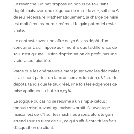
En revanche, Unibet propose un bonus de 10 € sans
dépôt, mais avec une exigence de mise de 20 ×, soit 200 €
de jeu nécessaire. Mathématiquement, la charge de mise
est moitié moins lourde, même si le gain potentiel reste
limité.
Le contraste avec une offre de 30 € sans dépôt d’un
concurrent, qui impose 40 ×, montre que la différence de
10 € n’est qu’une illusion d’optimisation de profit, pas une
vraie valeur ajoutée.
Parce que les opérateurs aiment jouer avec les décimales,
ils affichent parfois un taux de conversion de 1,08 % sur les
dépôts, tandis que le taux réel, une fois les exigences de
mise appliquées, chute à 0,23 %.
La logique du casino se résume à un simple calcul :
(bonus + mise) × avantage maison = profit. Si l’avantage
maison est de 5 % sur les machines à sous, alors le gain
attendu sur 20 € est de 1 €, ce qui suffit à couvrir les frais
d’acquisition du client.