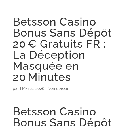
Betsson Casino
Bonus Sans Dépôt
20 € Gratuits FR :
La Déception
Masquée en
20 Minutes
par
|
Mai 27, 2026
| Non classé
Betsson Casino
Bonus Sans Dépôt