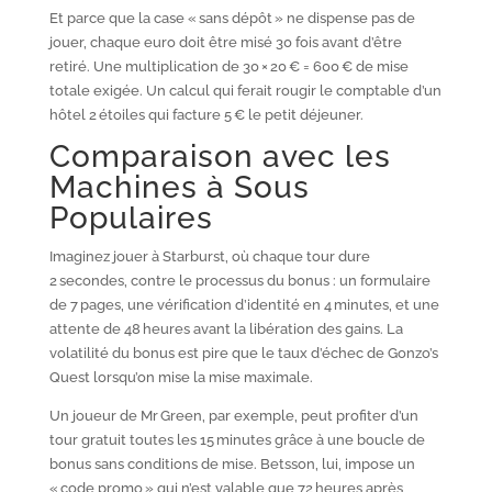
Et parce que la case « sans dépôt » ne dispense pas de
jouer, chaque euro doit être misé 30 fois avant d’être
retiré. Une multiplication de 30 × 20 € = 600 € de mise
totale exigée. Un calcul qui ferait rougir le comptable d’un
hôtel 2 étoiles qui facture 5 € le petit déjeuner.
Comparaison avec les
Machines à Sous
Populaires
Imaginez jouer à Starburst, où chaque tour dure
2 secondes, contre le processus du bonus : un formulaire
de 7 pages, une vérification d’identité en 4 minutes, et une
attente de 48 heures avant la libération des gains. La
volatilité du bonus est pire que le taux d’échec de Gonzo’s
Quest lorsqu’on mise la mise maximale.
Un joueur de Mr Green, par exemple, peut profiter d’un
tour gratuit toutes les 15 minutes grâce à une boucle de
bonus sans conditions de mise. Betsson, lui, impose un
« code promo » qui n’est valable que 72 heures après