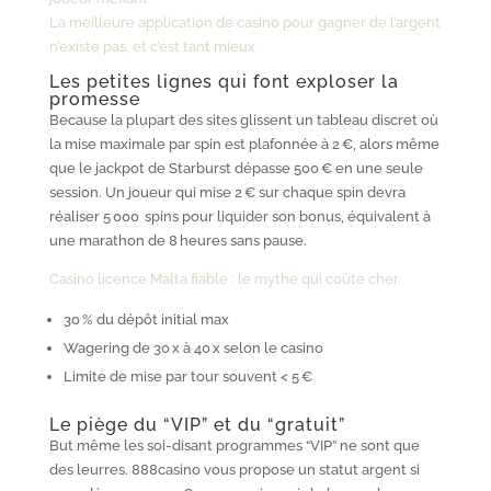
La meilleure application de casino pour gagner de l’argent
n’existe pas, et c’est tant mieux
Les petites lignes qui font exploser la
promesse
Because la plupart des sites glissent un tableau discret où
la mise maximale par spin est plafonnée à 2 €, alors même
que le jackpot de Starburst dépasse 500 € en une seule
session. Un joueur qui mise 2 € sur chaque spin devra
réaliser 5 000 spins pour liquider son bonus, équivalent à
une marathon de 8 heures sans pause.
Casino licence Malta fiable : le mythe qui coûte cher
30 % du dépôt initial max
Wagering de 30 x à 40 x selon le casino
Limite de mise par tour souvent < 5 €
Le piège du “VIP” et du “gratuit”
But même les soi-disant programmes “VIP” ne sont que
des leurres. 888casino vous propose un statut argent si