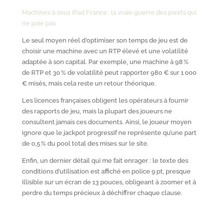
Machines à sous iPad France : la vraie guerre des pixels qui
ne paie pas
Le seul moyen réel d’optimiser son temps de jeu est de
choisir une machine avec un RTP élevé et une volatilité
adaptée à son capital. Par exemple, une machine à 98 %
de RTP et 30 % de volatilité peut rapporter 980 € sur 1 000
€ misés, mais cela reste un retour théorique.
Les licences françaises obligent les opérateurs à fournir
des rapports de jeu, mais la plupart des joueurs ne
consultent jamais ces documents. Ainsi, le joueur moyen
ignore que le jackpot progressif ne représente qu’une part
de 0,5 % du pool total des mises sur le site.
Enfin, un dernier détail qui me fait enrager : le texte des
conditions d’utilisation est affiché en police 9 pt, presque
illisible sur un écran de 13 pouces, obligeant à zoomer et à
perdre du temps précieux à déchiffrer chaque clause.