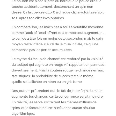
Le bouton est placé si près du bord que le pouce droit le
touche accidentellement, déclenchant un spin non
désiré. Ça fait perdre 0,10 € à chaque clic involontaire, soit
10 € après 100 clics involontaires.
En comparaison, les machines à sous à volatilité moyenne
comme Book of Dead offrent des combos qui augmentent
le pari de 2 à 10 fois en moins de 15 secondes, mais le gain
moyen reste inférieur à 1 % de la mise initiale, ce qui ne
compense pas les pertes accumulées.
Le mythe du “coup de chance” est renforcé par la visibilité
du jackpot qui clignote en rouge vif, rappelant un panneau
d’avertissement. Mais la couleur rouge ne change rien aux
statistiques : la probabilité de succès reste la même,
qu’elle soit affichée en néon ou en gris terne.
Des joueurs prétendent que le fait de jouer à 3 h du matin
augmente les chances, car la concurrence serait moindre.
En réalité, les serveurs traitent les mêmes millions de
spins, et le facteur “heure” n’influence aucun résultat
algorithmique.