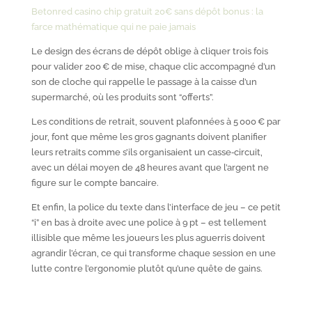
Betonred casino chip gratuit 20€ sans dépôt bonus : la
farce mathématique qui ne paie jamais
Le design des écrans de dépôt oblige à cliquer trois fois
pour valider 200 € de mise, chaque clic accompagné d’un
son de cloche qui rappelle le passage à la caisse d’un
supermarché, où les produits sont “offerts”.
Les conditions de retrait, souvent plafonnées à 5 000 € par
jour, font que même les gros gagnants doivent planifier
leurs retraits comme s’ils organisaient un casse‑circuit,
avec un délai moyen de 48 heures avant que l’argent ne
figure sur le compte bancaire.
Et enfin, la police du texte dans l’interface de jeu – ce petit
“i” en bas à droite avec une police à 9 pt – est tellement
illisible que même les joueurs les plus aguerris doivent
agrandir l’écran, ce qui transforme chaque session en une
lutte contre l’ergonomie plutôt qu’une quête de gains.