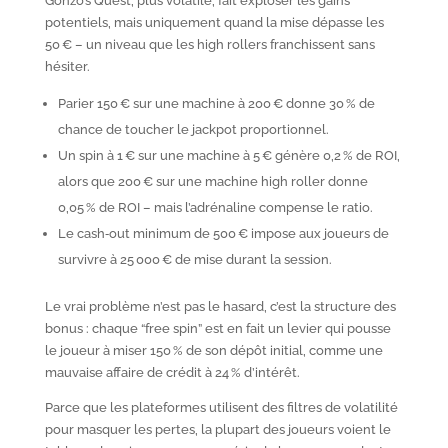
Gonzo’s Quest, plus volatile, fait exploser les gains
potentiels, mais uniquement quand la mise dépasse les
50 € – un niveau que les high rollers franchissent sans
hésiter.
Parier 150 € sur une machine à 200 € donne 30 % de
chance de toucher le jackpot proportionnel.
Un spin à 1 € sur une machine à 5 € génère 0,2 % de ROI,
alors que 200 € sur une machine high roller donne
0,05 % de ROI – mais l’adrénaline compense le ratio.
Le cash‑out minimum de 500 € impose aux joueurs de
survivre à 25 000 € de mise durant la session.
Le vrai problème n’est pas le hasard, c’est la structure des
bonus : chaque “free spin” est en fait un levier qui pousse
le joueur à miser 150 % de son dépôt initial, comme une
mauvaise affaire de crédit à 24 % d’intérêt.
Parce que les plateformes utilisent des filtres de volatilité
pour masquer les pertes, la plupart des joueurs voient le