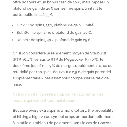
offre 80 tours et un bonus cash de 10 €, mais impose un
plafond de gain de 25 € sur les free spins, limitant le
portefeuille final à 35 €.
Ilucki : 100 spins, 35 x, plafond de gain illimité.
Bet365 : 50 spins, 30 x, plafond de gain 20 €.
Unibet : 80 spins, 40 x, plafond de gain 25 €.
Or, si l’on considère le rendement moyen de Starburst
(RTP 96,1 %) versus le RTP de Mega Joker (99,0 %), le
deuxième jeu offre 2,9 % de marge supplémentaire, ce qui,
multiplié par 100 spins, équivaut à 2,9 € de gain potentiel
supplémentaire – pas assez pour compenser le ratio de
mise.
Casino non français retrait rapide : le cauchemar des
joueurs qui veulent tout maintenant
Because every extra spin is a micro‑lottery, the probability
of hitting a high‑value symbol drops proportionnellement
à la taille du tableau de paiement. Dans le cas de Gonzo’s