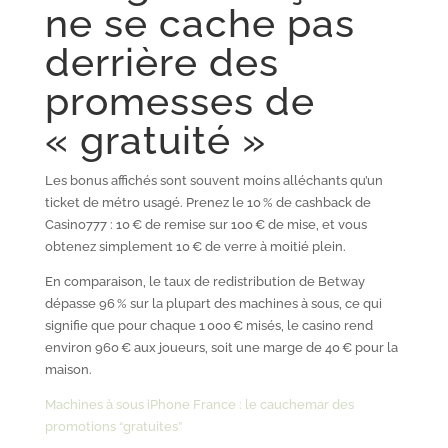
ne se cache pas
derrière des
promesses de
« gratuité »
Les bonus affichés sont souvent moins alléchants qu’un
ticket de métro usagé. Prenez le 10 % de cashback de
Casino777 : 10 € de remise sur 100 € de mise, et vous
obtenez simplement 10 € de verre à moitié plein.
En comparaison, le taux de redistribution de Betway
dépasse 96 % sur la plupart des machines à sous, ce qui
signifie que pour chaque 1 000 € misés, le casino rend
environ 960 € aux joueurs, soit une marge de 40 € pour la
maison.
Machines à sous iPhone France : le cauchemar des
promotions “gratuites”