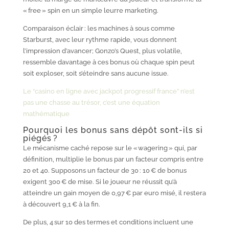
« free » spin en un simple leurre marketing.
Comparaison éclair : les machines à sous comme
Starburst, avec leur rythme rapide, vous donnent
l’impression d’avancer; Gonzo’s Quest, plus volatile,
ressemble davantage à ces bonus où chaque spin peut
soit exploser, soit s’éteindre sans aucune issue.
Le “casino en ligne avec jackpot progressif france” n’est
pas une chasse au trésor, c’est une équation
mathématique
Pourquoi les bonus sans dépôt sont-ils si
piégés ?
Le mécanisme caché repose sur le « wagering » qui, par
définition, multiplie le bonus par un facteur compris entre
20 et 40. Supposons un facteur de 30 : 10 € de bonus
exigent 300 € de mise. Si le joueur ne réussit qu’à
atteindre un gain moyen de 0,97 € par euro misé, il restera
à découvert 9,1 € à la fin.
De plus, 4 sur 10 des termes et conditions incluent une