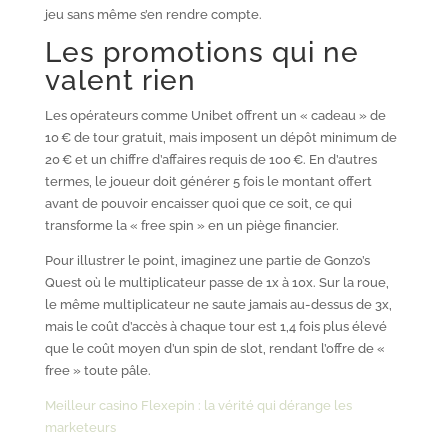
jeu sans même s’en rendre compte.
Les promotions qui ne
valent rien
Les opérateurs comme Unibet offrent un « cadeau » de
10 € de tour gratuit, mais imposent un dépôt minimum de
20 € et un chiffre d’affaires requis de 100 €. En d’autres
termes, le joueur doit générer 5 fois le montant offert
avant de pouvoir encaisser quoi que ce soit, ce qui
transforme la « free spin » en un piège financier.
Pour illustrer le point, imaginez une partie de Gonzo’s
Quest où le multiplicateur passe de 1x à 10x. Sur la roue,
le même multiplicateur ne saute jamais au-dessus de 3x,
mais le coût d’accès à chaque tour est 1,4 fois plus élevé
que le coût moyen d’un spin de slot, rendant l’offre de «
free » toute pâle.
Meilleur casino Flexepin : la vérité qui dérange les
marketeurs